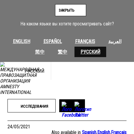
Перейти
к
ЗАКРЫТЬ
содержимому
На каком языке вы хотите просматривать сайт?
ENGLISH
ESPAÑOL
FRANÇAIS
العربية
简中
繁中
РУССКИЙ
РУССКИЙ
ИССЛЕДОВАНИЯ
24/05/2021
Also available in
Spanish
,
English
,
Français