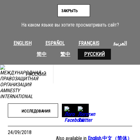
Перейти
к
ЗАКРЫТЬ
содержимому
На каком языке вы хотите просматривать сайт?
ENGLISH
ESPAÑOL
FRANÇAIS
العربية
简中
繁中
РУССКИЙ
РУССКИЙ
ИССЛЕДОВАНИЯ
24/09/2018
Also available in
English
,
中文（简体）