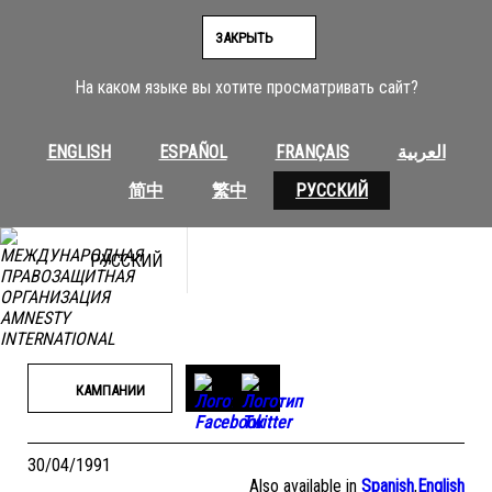
Перейти
к
ЗАКРЫТЬ
содержимому
На каком языке вы хотите просматривать сайт?
ENGLISH
ESPAÑOL
FRANÇAIS
العربية
简中
繁中
РУССКИЙ
РУССКИЙ
КАМПАНИИ
30/04/1991
Also available in
Spanish
,
English