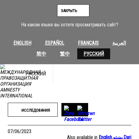
Перейти
к
ЗАКРЫТЬ
содержимому
На каком языке вы хотите просматривать сайт?
ENGLISH
ESPAÑOL
FRANÇAIS
العربية
简中
繁中
РУССКИЙ
РУССКИЙ
ИССЛЕДОВАНИЯ
07/06/2023
Also available in
English
,
پښتو
,
Dari