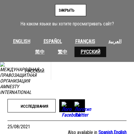
Перейти
к
ЗАКРЫТЬ
содержимому
На каком языке вы хотите просматривать сайт?
ENGLISH
ESPAÑOL
FRANÇAIS
العربية
简中
繁中
РУССКИЙ
РУССКИЙ
ИССЛЕДОВАНИЯ
25/08/2021
Also available in
Spanish
,
English