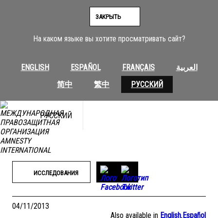
Перейти
к
ЗАКРЫТЬ
содержимому
На каком языке вы хотите просматривать сайт?
ENGLISH
ESPAÑOL
FRANÇAIS
العربية
简中
繁中
РУССКИЙ
РУССКИЙ
ИССЛЕДОВАНИЯ
04/11/2013
Also available in
English
,
Español