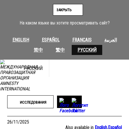
Перейти
к
ЗАКРЫТЬ
содержимому
На каком языке вы хотите просматривать сайт?
ENGLISH
ESPAÑOL
FRANÇAIS
العربية
简中
繁中
РУССКИЙ
РУССКИЙ
ИССЛЕДОВАНИЯ
26/11/2025
Also available in
English
,
Español