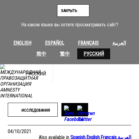
Перейти
к
ЗАКРЫТЬ
содержимому
На каком языке вы хотите просматривать сайт?
ENGLISH
ESPAÑOL
FRANÇAIS
العربية
简中
繁中
РУССКИЙ
РУССКИЙ
ИССЛЕДОВАНИЯ
04/10/2021
Also available in
Spanish
,
English
,
Français
,
العربية