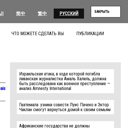
ЗАКРЫТЬ
ال
简中
繁中
РУССКИЙ
ЧТО МОЖЕТЕ СДЕЛАТЬ ВЫ
ПУБЛИКАЦИИ
ПОИС
Израильская атака, в ходе которой погибла
ливанская журналистка Амаль Халиль, должна
быть расследована как военное преступление —
ais
анализ Amnesty International
Гватемала: узники совести Луис Пачеко и Эктор
Чаклан смогут вернуться домой к своим семьям
Африканские государства не должны