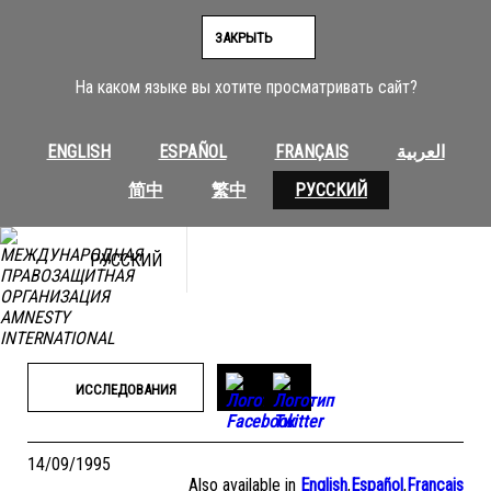
Перейти
к
ЗАКРЫТЬ
содержимому
На каком языке вы хотите просматривать сайт?
ENGLISH
ESPAÑOL
FRANÇAIS
العربية
简中
繁中
РУССКИЙ
РУССКИЙ
ИССЛЕДОВАНИЯ
14/09/1995
Also available in
English
,
Español
,
Français