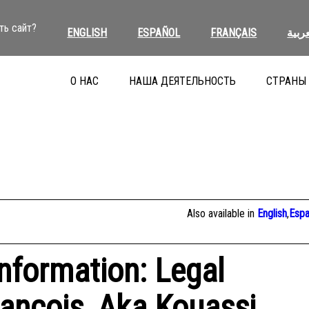
ть сайт?
ENGLISH
ESPAÑOL
FRANÇAIS
عربية
О НАС
НАША ДЕЯТЕЛЬНОСТЬ
СТРАНЫ
Also available in
English
,
Espa
Information: Legal
ancois, Aka Kouassi,