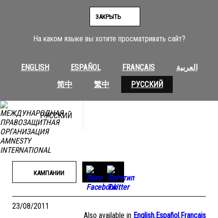
Перейти
к
ЗАКРЫТЬ
содержимому
На каком языке вы хотите просматривать сайт?
ENGLISH
ESPAÑOL
FRANÇAIS
العربية
简中
繁中
РУССКИЙ
РУССКИЙ
КАМПАНИИ
23/08/2011
Also available in
English
,
Español
,
Français