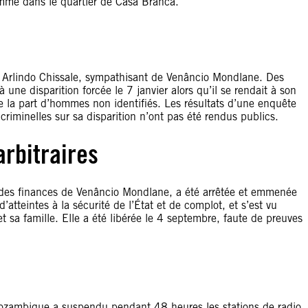
omme dans le quartier de Casa Branca.
ste Arlindo Chissale, sympathisant de Venâncio Mondlane. Des
 une disparition forcée le 7 janvier alors qu’il se rendait à son
e la part d’hommes non identifiés. Les résultats d’une enquête
criminelles sur sa disparition n’ont pas été rendus publics.
arbitraires
 des finances de Venâncio Mondlane, a été arrêtée et emmenée
atteintes à la sécurité de l’État et de complot, et s’est vu
t sa famille. Elle a été libérée le 4 septembre, faute de preuves
 Mozambique a suspendu pendant 48 heures les stations de radio