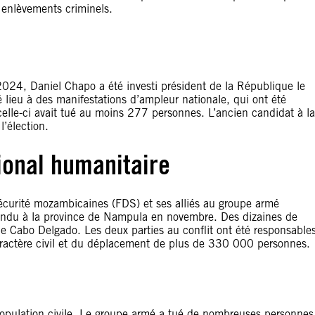
s enlèvements criminels.
 2024, Daniel Chapo a été investi président de la République le
 lieu à des manifestations d’ampleur nationale, qui ont été
celle-ci avait tué au moins 277 personnes. L’ancien candidat à la
l’élection.
tional humanitaire
écurité mozambicaines (FDS) et ses alliés au groupe armé
endu à la province de Nampula en novembre. Des dizaines de
 de Cabo Delgado. Les deux parties au conflit ont été responsable
 caractère civil et du déplacement de plus de 330 000 personnes.
opulation civile. Le groupe armé a tué de nombreuses personnes