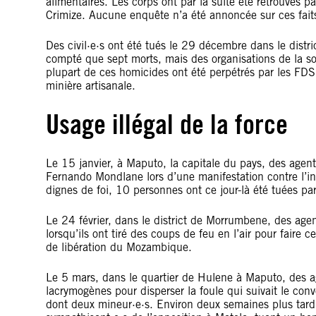
alimentaires. Les corps ont par la suite été retrouvés pa
Crimize. Aucune enquête n’a été annoncée sur ces fait
Des civil·e·s ont été tués le 29 décembre dans le distr
compté que sept morts, mais des organisations de la soc
plupart de ces homicides ont été perpétrés par les FDS 
minière artisanale.
Usage illégal de la force
Le 15 janvier, à Maputo, la capitale du pays, des agent
Fernando Mondlane lors d’une manifestation contre l’in
dignes de foi, 10 personnes ont ce jour-là été tuées pa
Le 24 février, dans le district de Morrumbene, des age
lorsqu’ils ont tiré des coups de feu en l’air pour faire c
de libération du Mozambique.
Le 5 mars, dans le quartier de Hulene à Maputo, des age
lacrymogènes pour disperser la foule qui suivait le co
dont deux mineur·e·s. Environ deux semaines plus tard, 