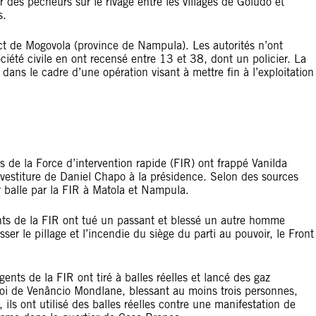
r des pêcheurs sur le rivage entre les villages de Goludo et
s.
ict de Mogovola (province de Nampula). Les autorités n’ont
iété civile en ont recensé entre 13 et 38, dont un policier. La
dans le cadre d’une opération visant à mettre fin à l’exploitation
s de la Force d’intervention rapide (FIR) ont frappé Vanilda
vestiture de Daniel Chapo à la présidence. Selon des sources
r balle par la FIR à Matola et Nampula.
nts de la FIR ont tué un passant et blessé un autre homme
esser le pillage et l’incendie du siège du parti au pouvoir, le Front
nts de la FIR ont tiré à balles réelles et lancé des gaz
nvoi de Venâncio Mondlane, blessant au moins trois personnes,
ils ont utilisé des balles réelles contre une manifestation de