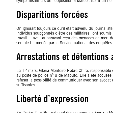
sympathisant·e·s de l’opposition à Matola, tuant un h
Disparitions forcées
On ignorait toujours ce qu’il était advenu du journali
individus soupçonnés d’être des militaires l’ont soumis à
travail. Il avait auparavant reçu des menaces de mort d
semble-t-il menée par le Service national des enquêtes 
Arrestations et détentions 
Le 12 mars, Glória Monteiro Nobre Chire, responsable
o
au poste de police n
8 de Maputo. Elle a été accusée d’
refuser la possibilité de communiquer avec son avocat e
suffisantes.
Liberté d’expression
En février, l’Institut national des communications du