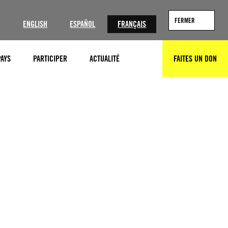
?
FERMER
ENGLISH
ESPAÑOL
FRANÇAIS
PAYS
PARTICIPER
ACTUALITÉ
FAITES UN DON
RECHERCHER