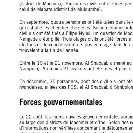
(district de Macomia). Six autres civils ont été tués par
celui de Mapate (district de Muidumbe).
En septembre, quatre personnes ont été tuées dans le 
qui est allé les chercher chez elles. Selon certaines in
civil·e·s ont été tués à Filipe Nyusi, un quartier de M
Nangade a été pillé. Trois otages civils ont été forcés 
été tués et deux adolescent·e·s pris en otage dans le q
trouvaient à la fin de l’année.
Entre le 10 et le 21 novembre, Al Shabaab a mené au 
Nampula). Au moins 21 civil·e·s ont été tués et plus
En décembre, 35 personnes, dont des civil·e·s, ont été
rwandaises, alliées des FDS, et Al Shabaab à Simbolon
Forces gouvernementales
Le 22 août, les forces navales gouvernementales auraien
au large des districts de Macomia et d’Ibo. Selon des sou
d’informations non vérifiées concernant le détourneme