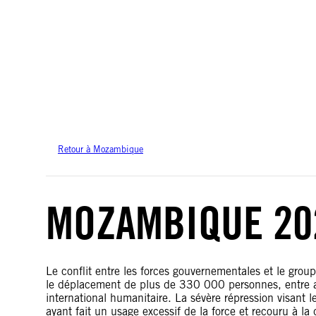
Amnesty International ne prend pas position sur les questions de souveraineté 
cette carte sont basées sur les données géospatiales des Nations unies.
Retour à Mozambique
MOZAMBIQUE 20
Le conflit entre les forces gouvernementales et le grou
le déplacement de plus de 330 000 personnes, entre aut
international humanitaire. La sévère répression visant le
ayant fait un usage excessif de la force et recouru à la d