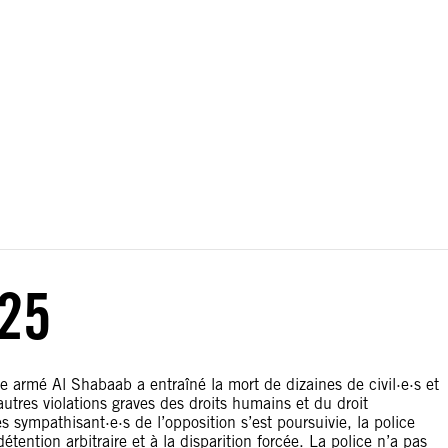
ou les conflits territoriaux. Les frontières apparaissant sur
25
pe armé Al Shabaab a entraîné la mort de dizaines de civil·e·s et
res violations graves des droits humains et du droit
s sympathisant·e·s de l’opposition s’est poursuivie, la police
étention arbitraire et à la disparition forcée. La police n’a pas