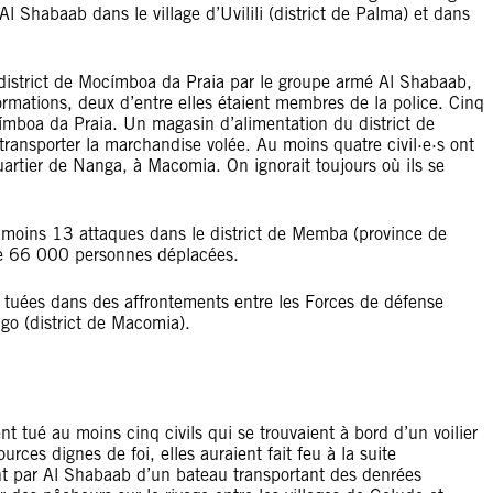
 Al Shabaab dans le village d’Uvilili (district de Palma) et dans
district de Mocímboa da Praia par le groupe armé Al Shabaab,
formations, deux d’entre elles étaient membres de la police. Cinq
ocímboa da Praia. Un magasin d’alimentation du district de
à transporter la marchandise volée. Au moins quatre civil·e·s ont
uartier de Nanga, à Macomia. On ignorait toujours où ils se
moins 13 attaques dans le district de Memba (province de
 de 66 000 personnes déplacées.
 tuées dans des affrontements entre les Forces de défense
go (district de Macomia).
t tué au moins cinq civils qui se trouvaient à bord d’un voilier
rces dignes de foi, elles auraient fait feu à la suite
nt par Al Shabaab d’un bateau transportant des denrées