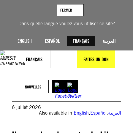
Aller
au
FERMER
contenu
Dans quelle langue voulez-vous utiliser ce site?
ENGLISH
ESPAÑOL
FRANÇAIS
العربية
FRANÇAIS
FAITES UN DON
© Jack GUEZ / AFP via Getty Images
NOUVELLES
6 juillet 2026
Also available in
English
,
Español
,
العربية