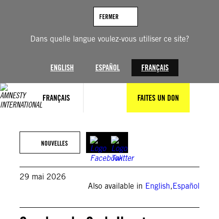
Aller
au
FERMER
contenu
Dans quelle langue voulez-vous utiliser ce site?
ENGLISH
ESPAÑOL
FRANÇAIS
FRANÇAIS
FAITES UN DON
SAMIR BOL/AFP via Getty Images
NOUVELLES
29 mai 2026
Also available in
English
,
Español