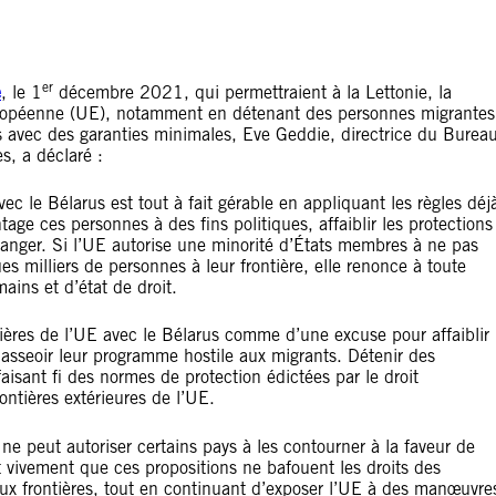
er
e
, le 1
décembre 2021, qui permettraient à la Lettonie, la
européenne (UE), notamment en détenant des personnes migrantes
 avec des garanties minimales, Eve Geddie, directrice du Burea
s, a déclaré :
ec le Bélarus est tout à fait gérable en appliquant les règles déj
age ces personnes à des fins politiques, affaiblir les protections
étranger. Si l’UE autorise une minorité d’États membres à ne pas
s milliers de personnes à leur frontière, elle renonce à toute
ains et d’état de droit.
ntières de l’UE avec le Bélarus comme d’une excuse pour affaiblir
asseoir leur programme hostile aux migrants. Détenir des
isant fi des normes de protection édictées par le droit
rontières extérieures de l’UE.
 ne peut autoriser certains pays à les contourner à la faveur de
 vivement que ces propositions ne bafouent les droits des
aux frontières, tout en continuant d’exposer l’UE à des manœuvre