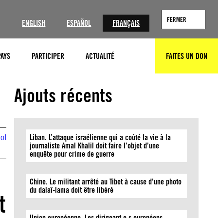
?
FERMER
ENGLISH
ESPAÑOL
FRANÇAIS
PAYS
PARTICIPER
ACTUALITÉ
FAITES UN DON
RECHERCHER
Stringer/Anadolu Agency via Getty Images
Ajouts récents
ol
Liban. L’attaque israélienne qui a coûté la vie à la
journaliste Amal Khalil doit faire l’objet d’une
enquête pour crime de guerre
Chine. Le militant arrêté au Tibet à cause d’une photo
du dalaï-lama doit être libéré
t
Union européenne. Les dirigeant·e·s européens