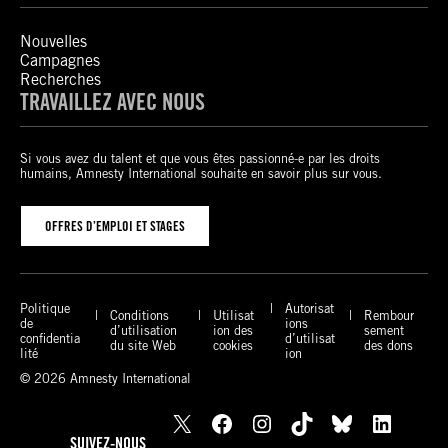
Nouvelles
Campagnes
Recherches
TRAVAILLEZ AVEC NOUS
Si vous avez du talent et que vous êtes passionné-e par les droits
humains, Amnesty International souhaite en savoir plus sur vous.
OFFRES D’EMPLOI ET STAGES
Politique
Autorisat
Conditions
Utilisat
Rembour
de
ions
d’utilisation
ion des
sement
confidentia
d’utilisat
du site Web
cookies
des dons
lité
ion
© 2026 Amnesty International
X
Facebook
Instagram
TikTok
Bluesky
LinkedIn
SUIVEZ-NOUS