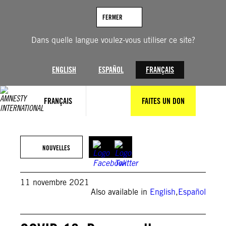
Aller
au
FERMER
contenu
Dans quelle langue voulez-vous utiliser ce site?
ENGLISH
ESPAÑOL
FRANÇAIS
FRANÇAIS
FAITES UN DON
Amnesty International
NOUVELLES
11 novembre 2021
Also available in
English
,
Español