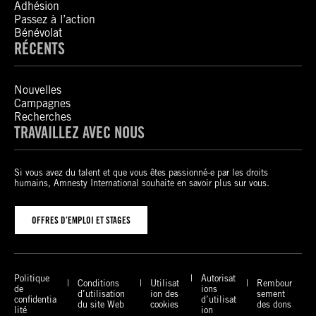
Adhésion
Passez à l’action
Bénévolat
RÉCENTS
Nouvelles
Campagnes
Recherches
TRAVAILLEZ AVEC NOUS
Si vous avez du talent et que vous êtes passionné-e par les droits
humains, Amnesty International souhaite en savoir plus sur vous.
OFFRES D’EMPLOI ET STAGES
Politique
Autorisat
Conditions
Utilisat
Rembour
de
ions
d’utilisation
ion des
sement
confidentia
d’utilisat
du site Web
cookies
des dons
lité
ion