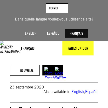
Aller
au
FERMER
contenu
Dans quelle langue voulez-vous utiliser ce site?
ENGLISH
ESPAÑOL
FRANÇAIS
FRANÇAIS
FAITES UN DON
NOUVELLES
23 septembre 2020
Also available in
English
,
Español