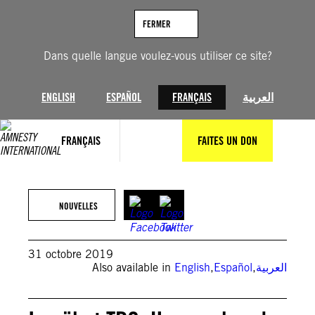
Aller
au
FERMER
contenu
Dans quelle langue voulez-vous utiliser ce site?
ENGLISH
ESPAÑOL
FRANÇAIS
العربية
FRANÇAIS
FAITES UN DON
NOUVELLES
31 octobre 2019
Also available in
English
,
Español
,
العربية