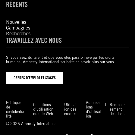
RÉCENTS
Nouvelles
Campagnes
Recherches
TRAVAILLEZ AVEC NOUS
Si vous avez du talent et que vous êtes passionné-e par les droits
humains, Amnesty International souhaite en savoir plus sur vous.
OFFRES D’EMPLOI ET STAGES
Politique
Autorisat
Conditions
Utilisat
Rembour
de
ions
d’utilisation
ion des
sement
confidentia
d’utilisat
du site Web
cookies
des dons
lité
ion
© 2026 Amnesty International