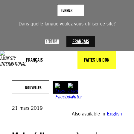
Aller
au
FERMER
contenu
Dans quelle langue voulez-vous utiliser ce site?
ENGLISH
FRANÇAIS
FRANÇAIS
FAITES UN DON
NOUVELLES
21 mars 2019
Also available in
English