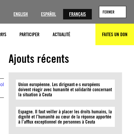
?
FERMER
ENGLISH
ESPAÑOL
FRANÇAIS
PAYS
PARTICIPER
ACTUALITÉ
FAITES UN DON
RECHERCHER
Ajouts récents
ol
Union européenne. Les dirigeant·e·s européens
doivent réagir avec humanité et solidarité concernant
la situation à Ceuta
Espagne. Il faut veiller à placer les droits humains, la
dignité et l’humanité au cœur de la réponse apportée
à l’afflux exceptionnel de personnes à Ceuta