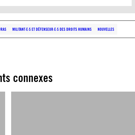
URAS
MILITANT·E·S ET DÉFENSEUR·E·S DES DROITS HUMAINS
NOUVELLES
ts connexes