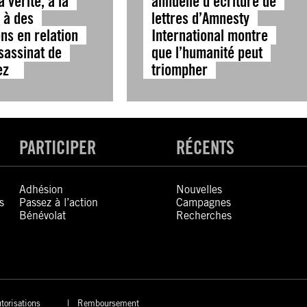
a vérité, à la
annuelle d’écriture de
t à des
lettres d’Amnesty
ns en relation
International montre
sassinat de
que l’humanité peut
pez
triompher
PARTICIPER
RÉCENTS
Adhésion
Nouvelles
s
Passez à l’action
Campagnes
Bénévolat
Recherches
torisations
Remboursement