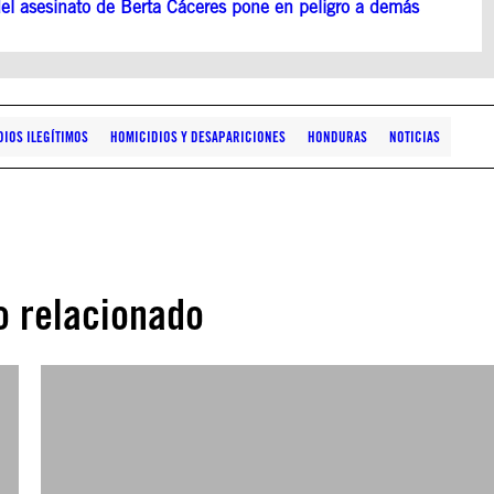
del asesinato de Berta Cáceres pone en peligro a demás
IOS ILEGÍTIMOS
HOMICIDIOS Y DESAPARICIONES
HONDURAS
NOTICIAS
o relacionado