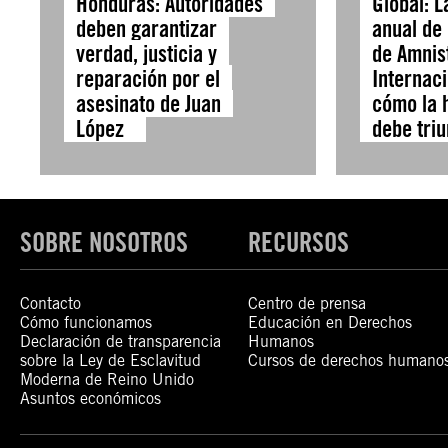
Honduras: Autoridades
Global: 
deben garantizar
anual de
verdad, justicia y
de Amnis
reparación por el
Internac
asesinato de Juan
cómo la 
López
debe triu
SOBRE NOSOTROS
RECURSOS
Contacto
Centro de prensa
Cómo funcionamos
Educación en Derechos
Declaración de transparencia
Humanos
sobre la Ley de Esclavitud
Cursos de derechos humano
Moderna de Reino Unido
Asuntos económicos