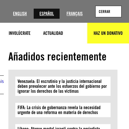
?
CERRAR
ENGLISH
ESPAÑOL
FRANÇAIS
INVOLÚCRATE
ACTUALIDAD
HAZ UN DONATIVO
BUSCAR
Añadidos recientemente
is
Venezuela: El escrutinio y la justicia internacional
deben prevalecer ante los esfuerzos del gobierno por
ignorar los derechos de las víctimas
FIFA: La crisis de gobernanza revela la necesidad
urgente de una reforma en materia de derechos
Líbano: Ataque mortal israelí contra la periodista