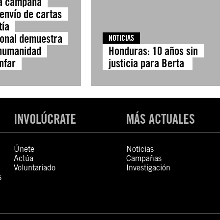
La campaña
 envío de cartas
tía
ional demuestra
NOTICIAS
humanidad
Honduras: 10 años sin
nfar
justicia para Berta
INVOLÚCRATE
MÁS ACTUALES
Únete
Noticias
Actúa
Campañas
Voluntariado
Investigación
s