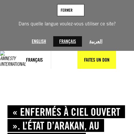
Aller
au
FERMER
contenu
Dans quelle langue voulez-vous utiliser ce site?
ENGLISH
FRANÇAIS
العربية
FRANÇAIS
FAITES UN DON
« ENFERMÉS À CIEL OUVERT
». L’ÉTAT D’ARAKAN, AU