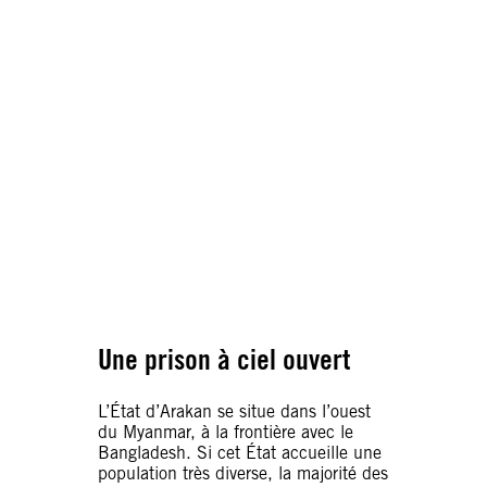
C’est un système qui est étayé par des
mesures, des politiques et des
pratiques législatives et
administratives destinées à isoler un
groupe racial – en l’occurrence les
Rohingyas – afin de priver ses
membres de leurs droits humains et
de les empêcher de participer à la vie
politique, sociale et économique d’un
pays. Dans la pratique, des actes de
violence ouverte comme le viol, la
torture et les homicides illégaux sont
utilisés comme outils d’oppression et
de domination.
Une prison à ciel ouvert
L’État d’Arakan se situe dans l’ouest
du Myanmar, à la frontière avec le
Bangladesh. Si cet État accueille une
population très diverse, la majorité des