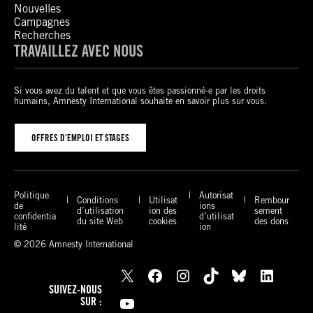
Nouvelles
Campagnes
Recherches
TRAVAILLEZ AVEC NOUS
Si vous avez du talent et que vous êtes passionné-e par les droits
humains, Amnesty International souhaite en savoir plus sur vous.
OFFRES D’EMPLOI ET STAGES
Politique
Autorisat
Conditions
Utilisat
Rembour
de
ions
d’utilisation
ion des
sement
confidentia
d’utilisat
du site Web
cookies
des dons
lité
ion
© 2026 Amnesty International
X
Facebook
Instagram
TikTok
Bluesky
LinkedIn
SUIVEZ-NOUS
YouTube
SUR :