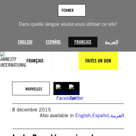
Aller
au
FERMER
contenu
Dans quelle langue voulez-vous utiliser ce site?
ENGLISH
ESPAÑOL
FRANÇAIS
العربية
FRANÇAIS
FAITES UN DON
NOUVELLES
8 décembre 2015
Also available in
English
,
Español
,
العربية