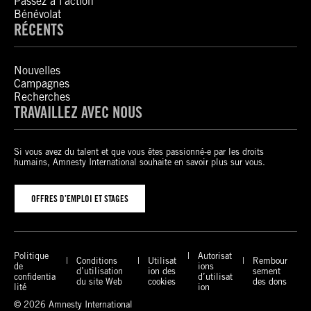
Passez à l’action
Bénévolat
RÉCENTS
Nouvelles
Campagnes
Recherches
TRAVAILLEZ AVEC NOUS
Si vous avez du talent et que vous êtes passionné-e par les droits
humains, Amnesty International souhaite en savoir plus sur vous.
OFFRES D’EMPLOI ET STAGES
Politique
Autorisat
Conditions
Utilisat
Rembour
de
ions
d’utilisation
ion des
sement
confidentia
d’utilisat
du site Web
cookies
des dons
lité
ion
© 2026 Amnesty International