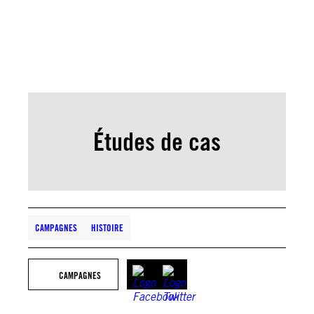
adressés à des femmes poussent
celles-ci à s’auto-censurer, à limiter
leurs interactions ou à quitter la
plateforme.
Études de cas
CAMPAGNES
HISTOIRE
CAMPAGNES