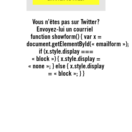
Vous n’êtes pas sur Twitter?
Envoyez-lui un courriel
function showform() { var x =
document.getElementById(« emailform »);
if (x.style.display ===
« block ») { x.style.display =
« none »; } else { x.style.display
= « block »; } }