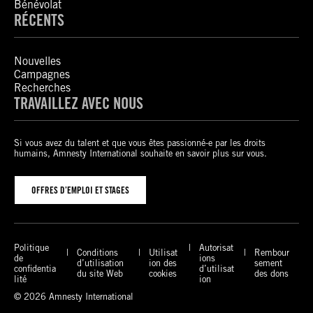
Bénévolat
RÉCENTS
Nouvelles
Campagnes
Recherches
TRAVAILLEZ AVEC NOUS
Si vous avez du talent et que vous êtes passionné-e par les droits
humains, Amnesty International souhaite en savoir plus sur vous.
OFFRES D’EMPLOI ET STAGES
Politique
Autorisat
Conditions
Utilisat
Rembour
de
ions
d’utilisation
ion des
sement
confidentia
d’utilisat
du site Web
cookies
des dons
lité
ion
© 2026 Amnesty International