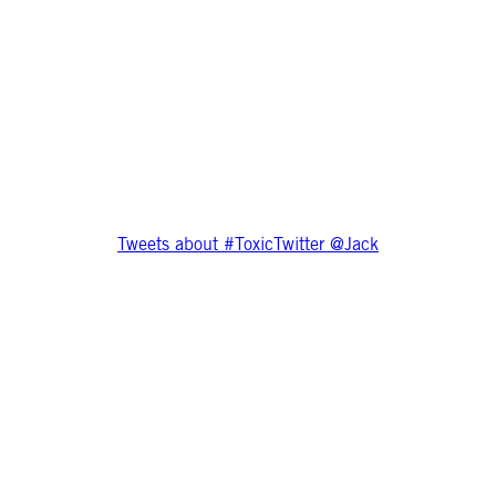
Tweets about #ToxicTwitter @Jack
Allez plus loin
Twitter n’en fait pas assez pour vérifier
les comportements abusifs et toxiques
sur la plateforme. Malgré de