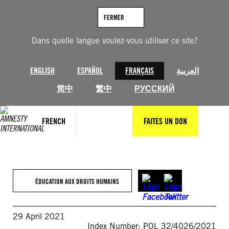
Aller
au
FERMER
contenu
Dans quelle langue voulez-vous utiliser ce site?
ENGLISH
ESPAÑOL
FRANÇAIS
العربية
简中
繁中
РУССКИЙ
FRENCH
FAITES UN DON
ÉDUCATION AUX DROITS HUMAINS
29 April 2021
Index Number: POL 32/4026/2021