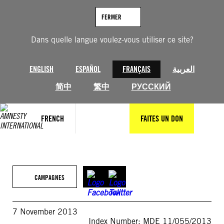
Aller
au
FERMER
contenu
Dans quelle langue voulez-vous utiliser ce site?
ENGLISH
ESPAÑOL
FRANÇAIS
العربية
简中
繁中
РУССКИЙ
FRENCH
FAITES UN DON
CAMPAGNES
7 November 2013
Index Number: MDE 11/055/2013