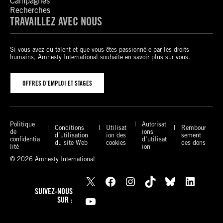
Campagnes
Recherches
TRAVAILLEZ AVEC NOUS
Si vous avez du talent et que vous êtes passionné-e par les droits
humains, Amnesty International souhaite en savoir plus sur vous.
OFFRES D’EMPLOI ET STAGES
Politique
Autorisat
Conditions
Utilisat
Rembour
de
ions
d’utilisation
ion des
sement
confidentia
d’utilisat
du site Web
cookies
des dons
lité
ion
© 2026 Amnesty International
X
Facebook
Instagram
TikTok
Bluesky
LinkedIn
SUIVEZ-NOUS
YouTube
SUR :