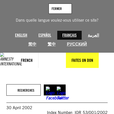
Aller
au
FERMER
contenu
Dans quelle langue voulez-vous utiliser ce site?
ENGLISH
ESPAÑOL
FRANÇAIS
العربية
简中
繁中
РУССКИЙ
FRENCH
FAITES UN DON
RECHERCHES
30 April 2002
Index Number: IOR 53/001/2002