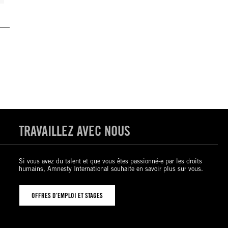
TRAVAILLEZ AVEC NOUS
Si vous avez du talent et que vous êtes passionné-e par les droits
humains, Amnesty International souhaite en savoir plus sur vous.
OFFRES D’EMPLOI ET STAGES