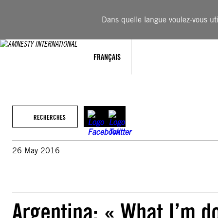
Aller
au
Dans quelle langue voulez-vous util
contenu
FRANÇAIS
RECHERCHES
26 May 2016
Argentina: « What I’m do