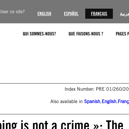
iser ce site?
ENGLISH
ESPAÑOL
FRANÇAIS
عربية
QUI SOMMES-NOUS?
QUE FAISONS-NOUS ?
PAGES 
Index Number: PRE 01/260/2
Also available in
Spanish
,
English
,
Franç
ing is not a crime »: The