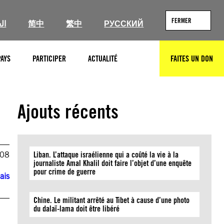
FERMER
ال
简中
繁中
РУССКИЙ
PAYS
PARTICIPER
ACTUALITÉ
FAITES UN DON
RECHERCHER
Ajouts récents
008
Liban. L’attaque israélienne qui a coûté la vie à la
journaliste Amal Khalil doit faire l’objet d’une enquête
pour crime de guerre
ais
Chine. Le militant arrêté au Tibet à cause d’une photo
du dalaï-lama doit être libéré