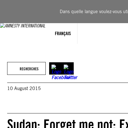
Aller
au
Dans quelle langue voulez-vous util
contenu
FRANÇAIS
RECHERCHES
10 August 2015
Sudan: Forget me not: Ex