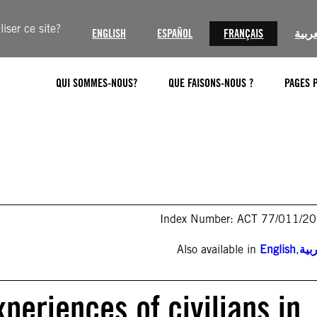
iser ce site?
ENGLISH
ESPAÑOL
FRANÇAIS
عربية
QUI SOMMES-NOUS?
QUE FAISONS-NOUS ?
PAGES 
Index Number: ACT 77/011/2
Also available in
English
,
بية
periences of civilians in