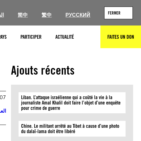
FERMER
ال
简中
繁中
РУССКИЙ
PAYS
PARTICIPER
ACTUALITÉ
FAITES UN DON
RECHERCHER
Ajouts récents
007
Liban. L’attaque israélienne qui a coûté la vie à la
journaliste Amal Khalil doit faire l’objet d’une enquête
pour crime de guerre
العر
Chine. Le militant arrêté au Tibet à cause d’une photo
du dalaï-lama doit être libéré