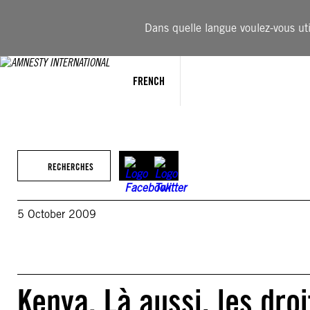
Aller
au
Dans quelle langue voulez-vous util
contenu
FRENCH
RECHERCHES
5 October 2009
Kenya. Là aussi, les dro