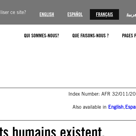
iser ce site?
ENGLISH
ESPAÑOL
FRANÇAIS
عربية
QUI SOMMES-NOUS?
QUE FAISONS-NOUS ?
PAGES 
Index Number: AFR 32/011/2
Also available in
English
,
Espa
its humains existent.