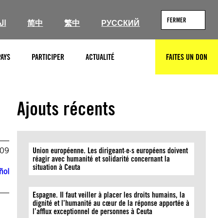
FERMER
ال
简中
繁中
РУССКИЙ
PAYS
PARTICIPER
ACTUALITÉ
FAITES UN DON
RECHERCHER
Ajouts récents
009
Union européenne. Les dirigeant·e·s européens doivent
réagir avec humanité et solidarité concernant la
situation à Ceuta
ñol
Espagne. Il faut veiller à placer les droits humains, la
dignité et l’humanité au cœur de la réponse apportée à
l’afflux exceptionnel de personnes à Ceuta