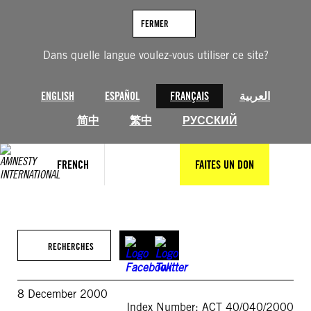
Aller
au
FERMER
contenu
Dans quelle langue voulez-vous utiliser ce site?
ENGLISH
ESPAÑOL
FRANÇAIS
العربية
简中
繁中
РУССКИЙ
FRENCH
FAITES UN DON
RECHERCHES
8 December 2000
Index Number: ACT 40/040/2000