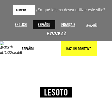
¿En qué idioma desea utilizar este sitio?
CERRAR
ENGLISH
ESPAÑOL
FRANÇAIS
العربية
РУССКИЙ
ESPAÑOL
HAZ UN DONATIVO
LESOTO