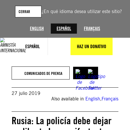
Saltar
al
¿En qué idioma desea utilizar este sitio?
CERRAR
contenido
ENGLISH
ESPAÑOL
FRANÇAIS
ESPAÑOL
HAZ UN DONATIVO
COMUNICADOS DE PRENSA
27 julio 2019
Also available in
English
,
Français
Rusia: La policía debe dejar