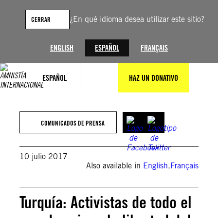
Saltar
al
¿En qué idioma desea utilizar este sitio?
CERRAR
contenido
ENGLISH
ESPAÑOL
FRANÇAIS
ESPAÑOL
HAZ UN DONATIVO
COMUNICADOS DE PRENSA
10 julio 2017
Also available in
English
,
Français
Turquía: Activistas de todo el