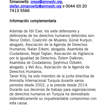
Simanowitz:
press@amnesty.org
,
stefan.simanowitz@amnesty.org
o
0044 (0)
20
7413 5566
Información complementaria
Además de İdil Eser, los siete defensores y
defensoras de los derechos humanos detenidos son:
İlknur Üstün, Coalición de Mujeres; Günal Kurşun,
abogado, Asociación de la Agenda de Derechos
Humanos; Nalan Erkem, abogada, Asamblea de
Ciudadanos; Nejat Taştan, Asociación de Vigilancia
por la Igualdad de Derechos; Özlem Dalkıran,
Asamblea de Ciudadanos; Şeyhmuz Özbekli,
abogado; y Veli Acu, Asociación de la Agenda de
Derechos Humanos.
Taner Kiliç ha sido miembro de la junta directiva de
Amnistía Internacional Turquía durante varios
periodos desde 2002, y la preside desde 2014.
Durante sus decenios de trabajo para organizaciones
de derechos humanos en Turquía ha demostrado
sistemáticamente su inquebrantable compromiso con
esta causa.