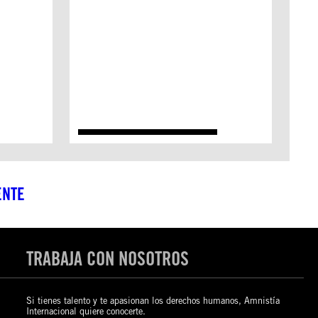
ENTE
TRABAJA CON NOSOTROS
Si tienes talento y te apasionan los derechos humanos, Amnistía
Internacional quiere conocerte.