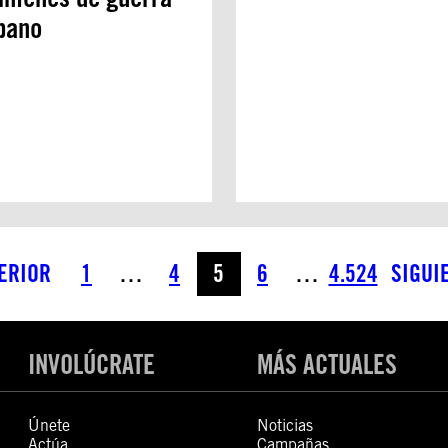
bano
ERIOR
1
…
4
5
6
…
4.524
SIGUI
INVOLÚCRATE
MÁS ACTUALES
Únete
Noticias
Actúa
Campañas