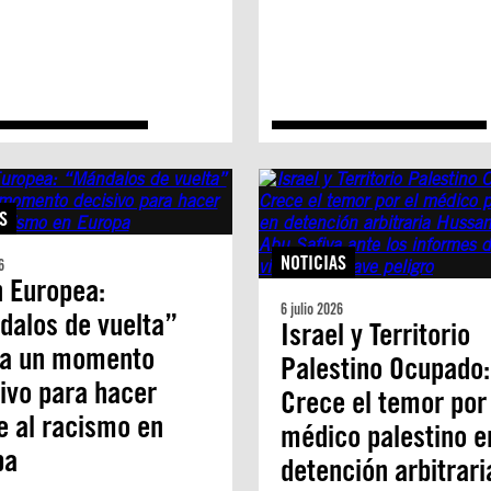
S
NOTICIAS
6
 Europea:
6 julio 2026
dalos de vuelta”
Israel y Territorio
a un momento
Palestino Ocupado:
ivo para hacer
Crece el temor por 
e al racismo en
médico palestino e
pa
detención arbitrari