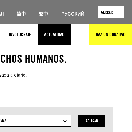
CERRAR
ال
简中
繁中
РУССКИЙ
INVOLÚCRATE
ACTUALIDAD
HAZ UN DONATIVO
BUSCAR
ECHOS HUMANOS.
zada a diario.
EMAS
APLICAR