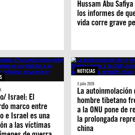
Hussam Abu Safiya
los informes de qu
vida corre grave pe
NOTICIAS
S
3 julio 2026
La autoinmolación 
6
o/ Israel: El
hombre tibetano fr
rdo marco entre
a la ONU pone de re
o e Israel es una
la prolongada repr
ión a las víctimas
china
rímenes de guerra