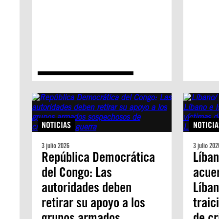
NOTICIAS
NOTICIA
3 julio 2026
3 julio 202
República Democrática
Líban
del Congo: Las
acue
autoridades deben
Líban
retirar su apoyo a los
traic
grupos armados
de c