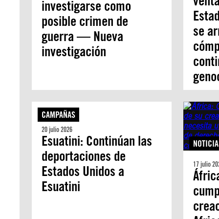
venta
investigarse como
Estad
posible crimen de
se ar
guerra — Nueva
cómpl
investigación
conti
genoc
CAMPAÑAS
20 julio 2026
Esuatini: Continúan las
NOTICIA
deportaciones de
17 julio 20
Estados Unidos a
Áfric
Esuatini
cump
creac