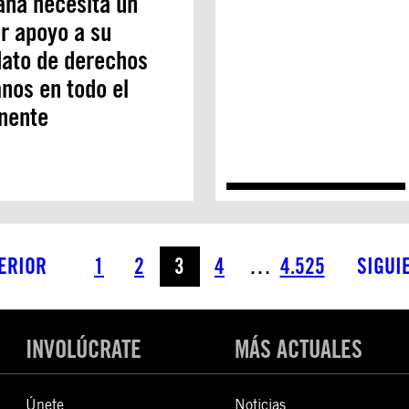
ana necesita un
r apoyo a su
ato de derechos
nos en todo el
nente
ERIOR
1
2
3
4
…
4.525
SIGUI
INVOLÚCRATE
MÁS ACTUALES
Únete
Noticias