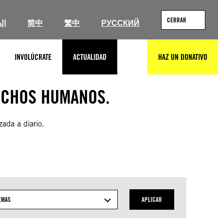
CERRAR
ال
简中
繁中
РУССКИЙ
INVOLÚCRATE
ACTUALIDAD
HAZ UN DONATIVO
BUSCAR
ECHOS HUMANOS.
zada a diario.
EMAS
APLICAR