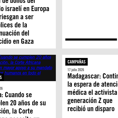
 de bonos del
o israelí en Europa
riesgan a ser
ices de la
nuación del
idio en Gaza
CAMPAÑAS
17 julio 2026
Madagascar: Conti
S
la espera de atenc
26
médica el activista
a: Cuando se
generación Z que
len 20 años de su
recibió un disparo
ión, la Corte