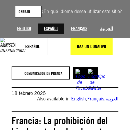
Saltar
al
¿En qué idioma desea utilizar este sitio?
CERRAR
contenido
ENGLISH
ESPAÑOL
FRANÇAIS
العربية
ESPAÑOL
HAZ UN DONATIVO
© Amanda Kaye Delgado (@under.ratedmedia)
COMUNICADOS DE PRENSA
18 febrero 2025
Also available in
English
,
Français
,
العربية
Francia: La prohibición del