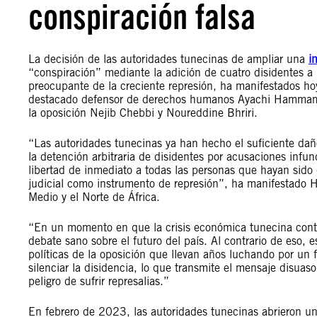
conspiración falsa
La decisión de las autoridades tunecinas de ampliar una
i
“conspiración” mediante la adición de cuatro disidentes a
preocupante de la creciente represión, ha manifestados hoy
destacado defensor de derechos humanos Ayachi Hammami, 
la oposición Nejib Chebbi y Noureddine Bhriri.
“Las autoridades tunecinas ya han hecho el suficiente daño
la detención arbitraria de disidentes por acusaciones infun
libertad de inmediato a todas las personas que hayan sido d
judicial como instrumento de represión”, ha manifestado H
Medio y el Norte de África.
“En un momento en que la crisis económica tunecina cont
debate sano sobre el futuro del país. Al contrario de eso,
políticas de la oposición que llevan años luchando por un 
silenciar la disidencia, lo que transmite el mensaje disuas
peligro de sufrir represalias.”
En febrero de 2023, las autoridades tunecinas abrieron u