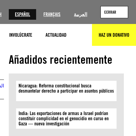
CERRAR
H
ESPAÑOL
FRANÇAIS
العربية
INVOLÚCRATE
ACTUALIDAD
HAZ UN DONATIVO
BUSCAR
©Getty Images
Añadidos recientemente
الع
Nicaragua: Reforma constitucional busca
desmantelar derecho a participar en asuntos públicos
India: Las exportaciones de armas a Israel podrían
constituir complicidad en el genocidio en curso en
Gaza — nueva investigación