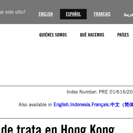
r este sitio?
ENGLISH
ESPAÑOL
FRANÇAIS
عربية
QUIÉNES SOMOS
QUÉ HACEMOS
PAÍSES
Index Number: PRE 01/616/2
Also available in
English
,
Indonesia
,
Français
,
中文（简
 de trata en Hong Kong,