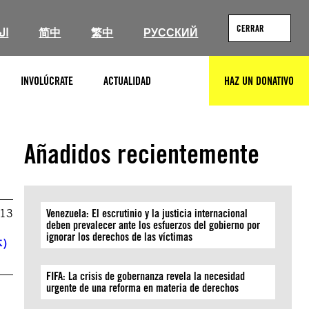
CERRAR
ال
简中
繁中
РУССКИЙ
INVOLÚCRATE
ACTUALIDAD
HAZ UN DONATIVO
BUSCAR
Añadidos recientemente
013
Venezuela: El escrutinio y la justicia internacional
deben prevalecer ante los esfuerzos del gobierno por
ignorar los derechos de las víctimas
体）
FIFA: La crisis de gobernanza revela la necesidad
urgente de una reforma en materia de derechos