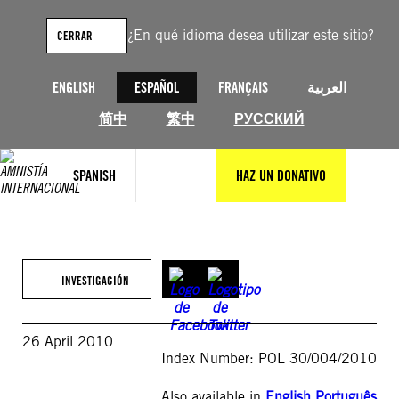
Saltar
al
¿En qué idioma desea utilizar este sitio?
CERRAR
contenido
ENGLISH
ESPAÑOL
FRANÇAIS
العربية
简中
繁中
РУССКИЙ
SPANISH
HAZ UN DONATIVO
INVESTIGACIÓN
26 April 2010
Index Number: POL 30/004/2010
Also available in
English
,
Português