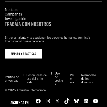
Noticias
Campañas
Investigación
TRABAJA CON NOSOTROS
Si tienes talento y te apasionan los derechos humanos, Amnistía
Internacional quiere conocerte.
EMPLEO Y PRÁCTICAS
Uso
Condiciones de
Per
Reembolso
Política de
de
uso del sitio
mi
de los
privacidad
cookie
web
sos
donativos
s
© 2026 Amnistía Internacional
Facebook
Instagram
X
TikTok
Bluesky
LinkedIn
YouTube
SÍGUENOS EN: