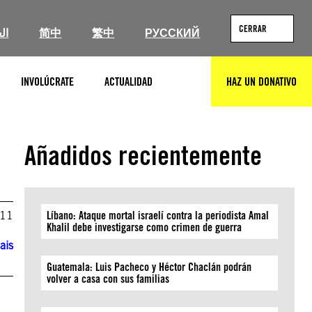
CERRAR
ال
简中
繁中
РУССКИЙ
INVOLÚCRATE
ACTUALIDAD
HAZ UN DONATIVO
BUSCAR
Añadidos recientemente
011
Líbano: Ataque mortal israelí contra la periodista Amal
Khalil debe investigarse como crimen de guerra
ais
Guatemala: Luis Pacheco y Héctor Chaclán podrán
volver a casa con sus familias