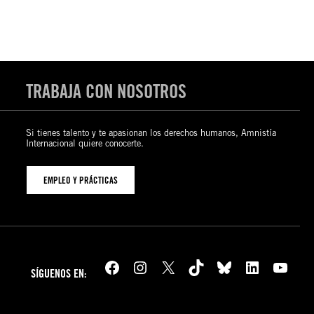
TRABAJA CON NOSOTROS
Si tienes talento y te apasionan los derechos humanos, Amnistía
Internacional quiere conocerte.
EMPLEO Y PRÁCTICAS
Facebook
Instagram
X
TikTok
Bluesky
LinkedIn
YouTube
SÍGUENOS EN: