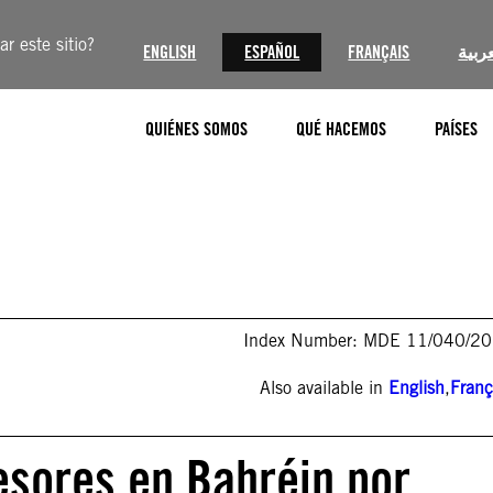
r este sitio?
ENGLISH
ESPAÑOL
FRANÇAIS
عربية
QUIÉNES SOMOS
QUÉ HACEMOS
PAÍSES
Index Number: MDE 11/040/2
Also available in
English
,
Franç
esores en Bahréin por