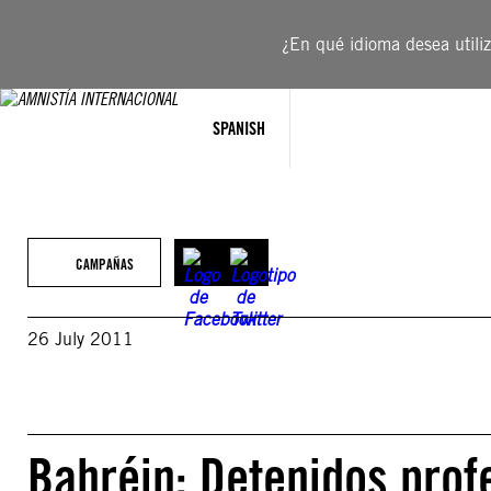
Saltar
al
¿En qué idioma desea utiliza
contenido
SPANISH
CAMPAÑAS
26 July 2011
Bahréin: Detenidos prof