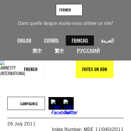
Aller
au
FERMER
contenu
Dans quelle langue voulez-vous utiliser ce site?
ENGLISH
ESPAÑOL
FRANÇAIS
العربية
简中
繁中
РУССКИЙ
FRENCH
FAITES UN DON
CAMPAGNES
26 July 2011
Index Number: MDE 11/040/2011