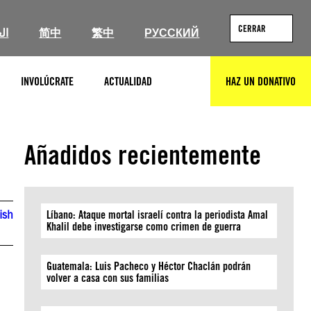
CERRAR
ال
简中
繁中
РУССКИЙ
INVOLÚCRATE
ACTUALIDAD
HAZ UN DONATIVO
BUSCAR
Añadidos recientemente
ish
Líbano: Ataque mortal israelí contra la periodista Amal
Khalil debe investigarse como crimen de guerra
Guatemala: Luis Pacheco y Héctor Chaclán podrán
volver a casa con sus familias