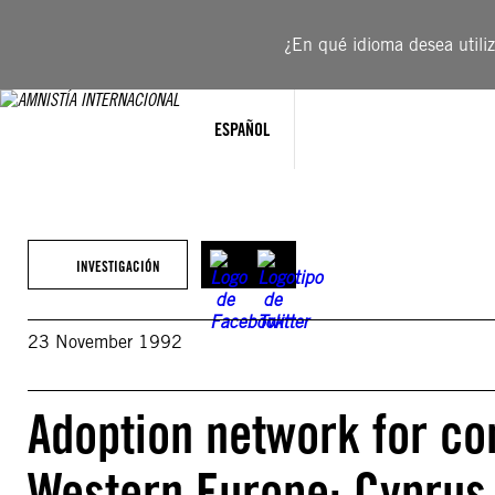
Saltar
al
¿En qué idioma desea utiliza
contenido
ESPAÑOL
INVESTIGACIÓN
23 November 1992
Adoption network for co
Western Europe: Cyprus 