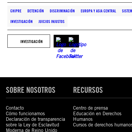
CHIPRE
DETENCIÓN
DISCRIMINACIÓN
EUROPA Y ASIA CENTRAL
SISTEM
INVESTIGACIÓN
JUICIOS INJUSTOS
INVESTIGACIÓN
SOBRE NOSOTROS
RECURSOS
Contacto
Centro de prensa
Cómo funcionamos
Educación en Derechos
Declaración de transparencia
Humanos
sobre la Ley de Esclavitud
Cursos de derechos humano
Moderna de Reino Unido