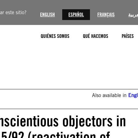
r este sitio?
ENGLISH
ESPAÑOL
FRANÇAIS
عربية
QUIÉNES SOMOS
QUÉ HACEMOS
PAÍSES
Also available in
Engl
nscientious objectors in
5/92 (reactivation of