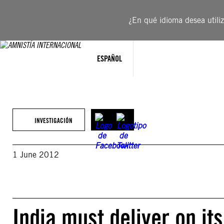
Saltar
al
¿En qué idioma desea utiliza
contenido
ESPAÑOL
INVESTIGACIÓN
1 June 2012
India must deliver on i