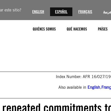
r este sitio?
ENGLISH
ESPAÑOL
FRANÇAIS
عربية
QUIÉNES SOMOS
QUÉ HACEMOS
PAÍSES
Index Number: AFR 16/027/1
Also available in
English
,
Franç
ts repeated commitments t