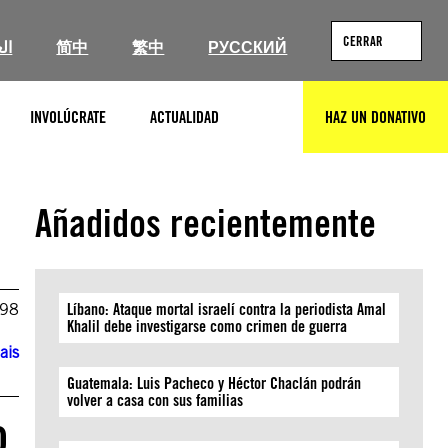
CERRAR
ال
简中
繁中
РУССКИЙ
INVOLÚCRATE
ACTUALIDAD
HAZ UN DONATIVO
BUSCAR
Añadidos recientemente
998
Líbano: Ataque mortal israelí contra la periodista Amal
Khalil debe investigarse como crimen de guerra
ais
Guatemala: Luis Pacheco y Héctor Chaclán podrán
volver a casa con sus familias
o