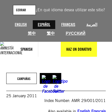
Saltar
al
¿En qué idioma desea utilizar este sitio?
CERRAR
contenido
ENGLISH
ESPAÑOL
FRANÇAIS
العربية
简中
繁中
РУССКИЙ
SPANISH
HAZ UN DONATIVO
CAMPAÑAS
25 January 2011
Index Number: AMR 29/001/2011
Also available in
English
,
Français