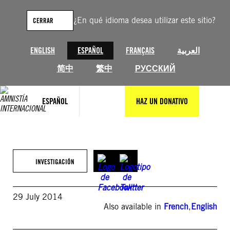
Saltar
al
¿En qué idioma desea utilizar este sitio?
CERRAR
contenido
ENGLISH
ESPAÑOL
FRANÇAIS
العربية
简中
繁中
РУССКИЙ
ESPAÑOL
HAZ UN DONATIVO
INVESTIGACIÓN
29 July 2014
Also available in
French
,
English