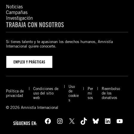
Noticias
Campañas
Investigación
TRABAJA CON NOSOTROS
Si tienes talento y te apasionan los derechos humanos, Amnistía
Internacional quiere conocerte.
EMPLEO Y PRÁCTICAS
Uso
Condiciones de
Per
Reembolso
Política de
de
uso del sitio
mi
de los
privacidad
cookie
web
sos
donativos
s
© 2026 Amnistía Internacional
Facebook
Instagram
X
TikTok
Bluesky
LinkedIn
YouTube
SÍGUENOS EN: