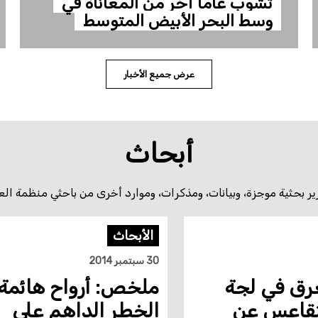
تشوب عاماً آخر من المعاناة في
وسط البحر الأبيض المتوسط
عرض جميع الأخبار
أبحاث
ارير بحثية موجزة، وبيانات، ومذكرات، وموارد أخرى من باحثي منظمة العف
الأبحاث
30 سبتمبر 2014
غرق في لجة
ملخص: أرواح هائمة:
لتقاعس عن
الخطر الداهم على