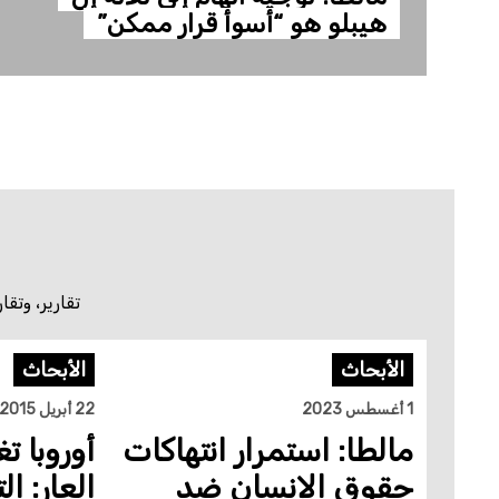
هيبلو هو “أسوأ قرار ممكن”
تقارير، وتق
الأبحاث
الأبحاث
1 أغسطس 2023
22 أبريل 2015
مالطا: استمرار انتهاكات
أوروبا ت
حقوق الإنسان ضد
العار: ا