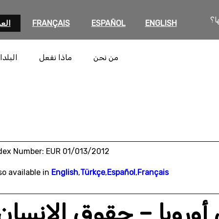
ا؟
ENGLISH
ESPAÑOL
FRANÇAIS
العر
من نحن
ماذا نفعل
البلدا
dex Number: EUR 01/013/2012
so available in
English
,
Türkçe
,
Español
,
Français
 أوروبا – حقوق الإنسان