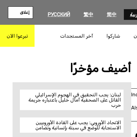
إغلاق
بية
简中
繁中
РУССКИЙ
ن
شاركوا
آخر المستجدات
تبرعوا الآن
بحث
أضيف مؤخرًا
In
لبنان: يجب التحقيق في الهجوم الإسرائيلي
القاتل على الصحفية آمال خليل باعتباره جريمة
حرب
Al
الاتحاد الأوروبي: يجب على القادة الأوروبيين
الاستجابة للوضع في سبتة بإنسانية وتضامن