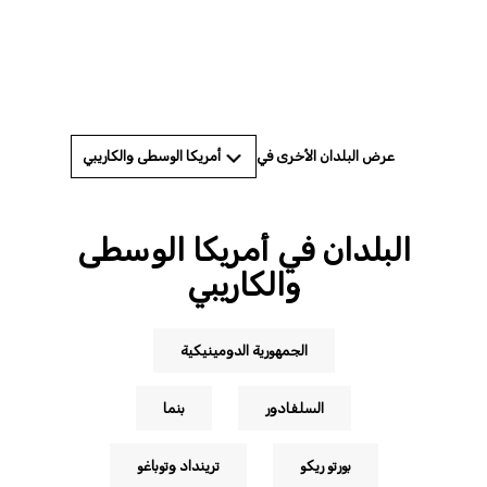
© MARIA JOSE BONILLA/AFP via Getty Images
أمريكا الوسطى والكاريبي
عرض البلدان الأخرى في
البلدان في أمريكا الوسطى
والكاريبي
الجمهورية الدومينيكية
السلفادور
بنما
بورتو ريكو
ترينداد وتوباغو